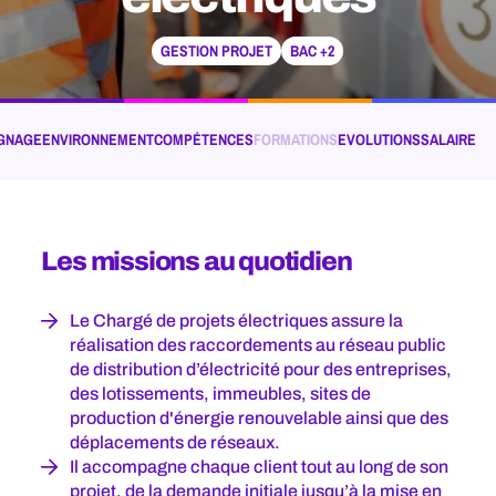
GESTION PROJET
BAC +2
GNAGE
ENVIRONNEMENT
COMPÉTENCES
FORMATIONS
EVOLUTIONS
SALAIRE
Les missions au quotidien
Le Chargé de projets électriques assure la
réalisation des raccordements au réseau public
de distribution d’électricité pour des entreprises,
des lotissements, immeubles, sites de
production d'énergie renouvelable ainsi que des
déplacements de réseaux.
Il accompagne chaque client tout au long de son
projet, de la demande initiale jusqu’à la mise en