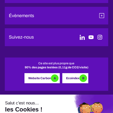
Évènements
Suivez-nous
Ce site est plus propre que
90% des pages testées (0,11g de CO2/visite)
Website Carbon
A
Ecoindex
B
MENTIONS LÉGALES
CONFIDENTIALITÉ
SITE PAR TROA