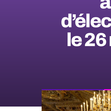
a
d’élec
le 2