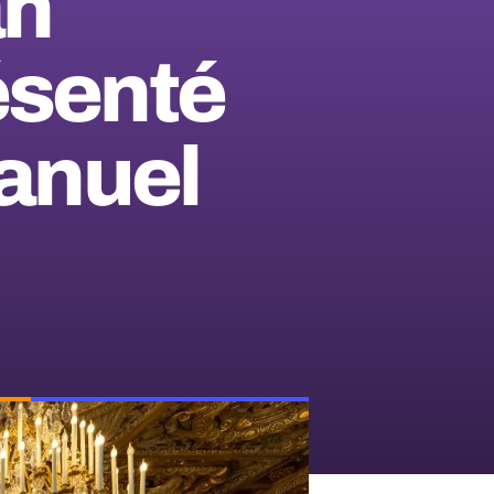
an
résenté
anuel