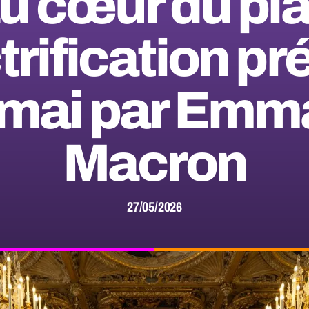
u cœur du pl
trification p
6 mai par Emm
Macron
27/05/2026