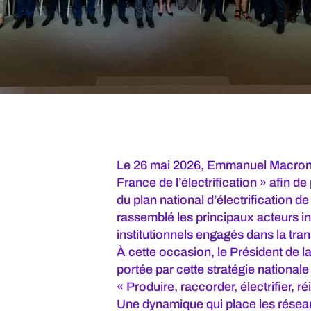
Le 26 mai 2026, Emmanuel Macron a
France de l’électrification » afin d
du plan national d’électrification 
rassemblé les principaux acteurs in
institutionnels engagés dans la tran
À cette occasion, le Président de l
portée par cette stratégie nationale 
« Produire, raccorder, électrifier, réi
Une dynamique qui place les résea