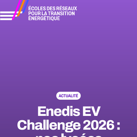
Aller
directement
au
contenu
ACTUALITÉ
Enedis EV
Challenge 2026 :