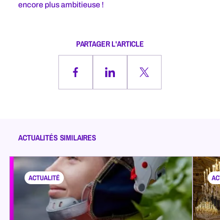
encore plus ambitieuse !
PARTAGER L'ARTICLE
Partager
Partager
Partager
sur
sur
sur
Facebook
LinkedInd
X
ACTUALITÉS SIMILAIRES
ACTUALITÉ
AC