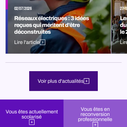
02/07/2026
27/0
Réseaux électriques : 3 idées
Le
reçues qui méritent d'être
du
déconstruites
le
Lire l'article
Lir
Voir plus d'actualités
Vous êtes en
Vous êtes actuellement
reconversion
scolarisé
professionnelle